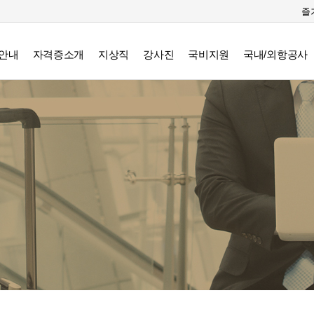
즐
안내
자격증소개
지상직
강사진
국비지원
국내/외항공사