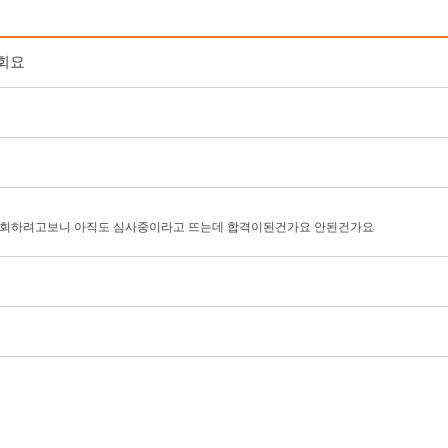
조회요
rs합격자조회하려고보니 아직도 심사중이라고 뜨는데 합격이된건가요 안된건가요