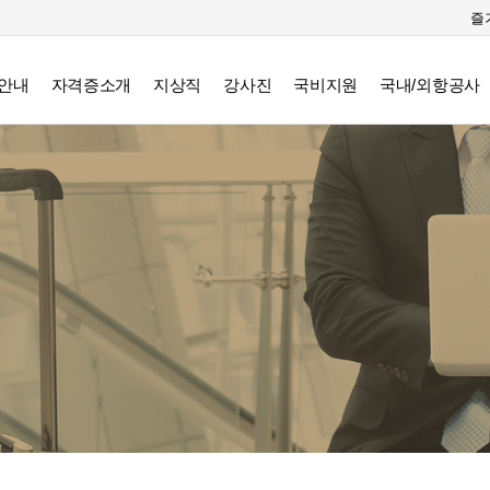
즐
안내
자격증소개
지상직
강사진
국비지원
국내/외항공사