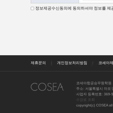
나. 수집하는 
정보제공수신동의에 동의하셔야 정보를 제공
다. 개인정보의 
가.개인정보 수
코세아항공승무원
코세아항공승무원
- 홈페이지 내 
- 과정문의에 
- 신규 서비스(
나.수집하는 개
제휴문의
|
개인정보처리방침
|
코세아
코세아항공승무원
개인정보를 아래
- 이름, 핸드폰,
코세아항공승무원학원
다.개인정보의 
주소: 서울특별시 마포구
원칙적으로 개인
사업자 등록번호: 369-95
수강료 조회
없이 파기합니
copyright(c) COSEA all 