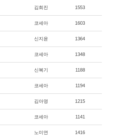
김희진
1553
코세아
1603
신지윤
1364
코세아
1348
신복기
1188
코세아
1194
김아영
1215
코세아
1141
노미연
1416