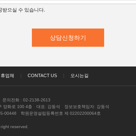
개인정보의 항목
받으실 수 있습니다.
보유 및 이용 기간
집,이용 목적
학원은 수집한 개인정보를 다음의 목적을 위해 활용합니다.
학원은 다음과 같은 방법으로 개인정보를 수집합니다.
상담신청(입학문의, 상담신청)
대한 학과담당자들의 전화 및 이메일 상담
강좌) 개발 및 특화, 이벤트 등 광고성 정보 전달
인정보의 항목
제휴업체
|
CONTACT US
|
오시는길
학원은 고객님의 온라인상담(입학문의, 상담신청)을 위해
와 같이 수집하고 있습니다.
 이메일, 직업, 나이 기록
문의전화 : 02-2138-2613
보유 및 이용 기간
 양화로 100 4층
대표: 강동석
정보보호책임자: 강동석
정보 수집 및 이용목적이 달성된 후에는 해당 정보를 지체
-00448
학원운영설립등록번호 제 02202200064호
다
right reserved.