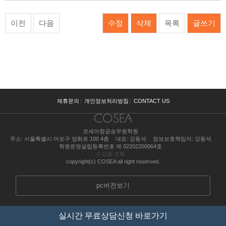
이전
다음
수정
삭제
목록
글쓰기
제휴문의
|
개인정보처리방침
|
CONTACT US
코세아항공승무원학원
주소: 서울특별시 마포구 양화로 100 4층
대표: 강동석
정보보호책임자: 강동석
학원운영설립등록번호 제 02202200064호
수강료 조회
copyright(c) COSEA all right reserved.
pc버전보기
실시간 무료상담신청 바로가기