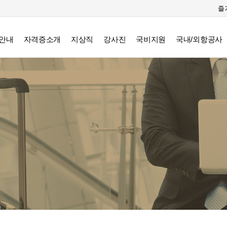
즐
안내
자격증소개
지상직
강사진
국비지원
국내/외항공사