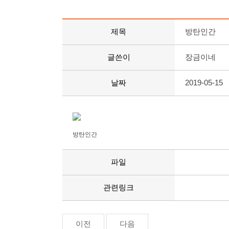
제목
방탄인간
글쓴이
장금이네
날짜
2019-05-15
방탄인간
파일
관련링크
이전
다음