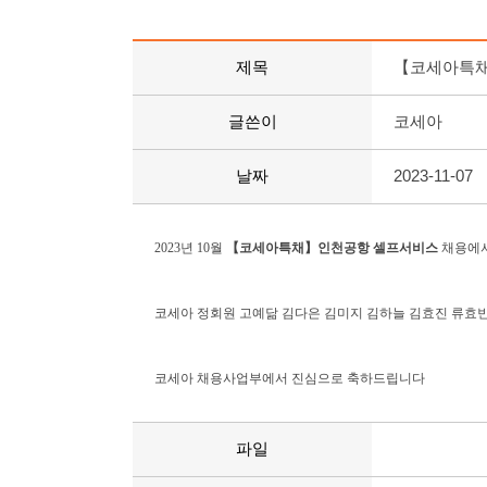
제목
【코세아특채
글쓴이
코세아
날짜
2023-11-07
2023년 10월
【코세아특채】인천공항 셀프서비스
채용에
코세아 정회원 고예닮 김다은 김미지 김하늘 김효진 류효빈
코세아 채용사업부에서 진심으로 축하드립니다
파일