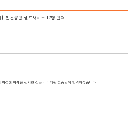
】인천공항 셀프서비스 12명 합격
서
 박성현 박예솔 신지현 심은서 이혜림 한승님이 합격하셨습니다. ​