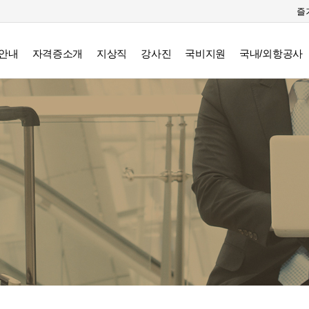
즐
안내
자격증소개
지상직
강사진
국비지원
국내/외항공사