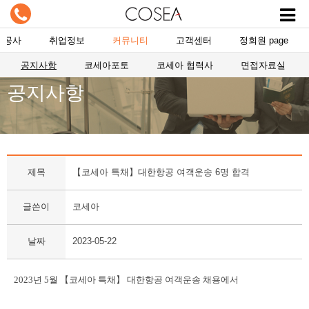
항공사
취업정보
커뮤니티
고객센터
정회원 page
공지사항
코세아포토
코세아 협력사
면접자료실
공지사항
제목
【코세아 특채】대한항공 여객운송 6명 합격
글쓴이
코세아
날짜
2023-05-22
2023년 5월
【코세아 특채】 대한항공 여객운송
채용에서