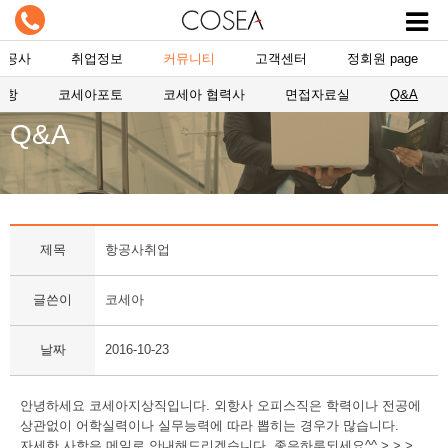
항공사
취업정보
커뮤니티
고객센터
정회원 page
사항
코세아포토
코세아 협력사
면접자료실
Q&A
Q&A
제목
항공사취업
글쓴이
코세아
날짜
2016-10-23
안녕하세요 코세아지상직입니다. 외항사 오피스직은 학력이나 전공에
상관없이 어학실력이나 실무능력에 따라 뽑히는 경우가 많습니다.
자세한 사항은 메일로 안내해드리겠습니다. 좋은하루되세요^^ > > >