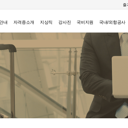
즐
안내
자격증소개
지상직
강사진
국비지원
국내/외항공사