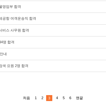
화물영업부 합격
국제공항 여객운송직 합격
객서비스 사무원 합격
 34명 합격
자 안내
검색 요원 2명 합격
처음
1
2
4
5
6
맨끝
3