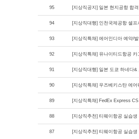
95
[지상직공지] 일본 현지공항 합
94
[지상직대행] 인천국제공항 셀프
93
[지상직특채] 에어인디아 예약
92
[지상직특채] 유나이티드항공 
91
[지상직대행] 일본 도쿄 하네다
90
[지상직특채] 우즈베키스탄 에
89
[지상직특채] FedEx Express 
88
[지상직추천] 티웨이항공 실습생
87
[지상직추천] 티웨이항공 실습