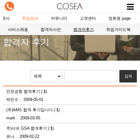
항공사
취업정보
커뮤니티
고객센터
정회원 page
서비스채용
합격자사진
합격자후기
취업가이드북
합격자 후기
인천공항 합격후기
(
1
)
박민수
2009-05-01
|
(주)AMS 합격 후기입니다
(
1
)
mark
2009-03-05
|
주)샤프 GSA 합격후기
(
1
)
유나
2009-02-22
|